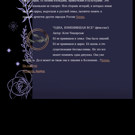
мира. Людей, со своими взглядами, привычками и культурами. Это
то, что новеньким не говорят. Или сборник историй, в которых новая
артистка цирка, выросшая в русской семье, пытается понять и
принять артистов других народов России
Читать
"ОДНА, ИЗМЕНИВШАЯ ВСЕ" (фемслэш!)
Автор: Котя Чеширская
Её не принимали в семье. Она была лишней.
Её не принимали в цирке. Её жизнь и это
существование бессмысленны. Но это все
может поменять одна девушка. Она уже
поменяла. Да и может не такая она и лишняя в Колизионе...?
Читать
На главную
Добавить фанфик