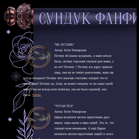
"НЕ ОСТАВЬ"
Автор: Котя Чеширская
Почему ей можно колдовать, а маме нельзя
было, почему горожане спалили дом мамы, а
не это? Почему..? Почему все вдруг пришли
сюда, они же не любят развлечения, мама так
всегда говорила? Почему этот мальчик счастливо говорит что-то
своей маме? Почему он, Алан, не может говорить то же самое своей
маме? Она же всегда всем помогала, она же была хорошей, она..
Была.
Читать
"ТУГАН ТЕЛ"
Автор: Котя Чеширская
Цирки являются местом пересечения двух
миров: мира магии и мира людей. Это то, что
говорят всем новеньким. А ещё Цирки
являются местом пересечения людей со всего